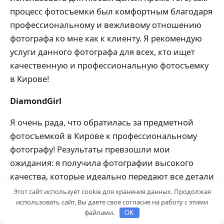
процесс фотосъемки был комфортным благодаря
профессиональному и вежливому отношению
фотографа ко мне как к клиенту. Я рекомендую
услуги данного фотографа для всех, кто ищет
качественную и профессиональную фотосъемку
в Кирове!
DiamondGirl
Я очень рада, что обратилась за предметной
фотосъемкой в Кирове к профессиональному
фотографу! Результаты превзошли мои
ожидания: я получила фотографии высокого
качества, которые идеально передают все детали
и текстуры предметов. Фотограф работал быстро
Этот сайт использует cookie для хранения данных. Продолжая
использовать сайт, Вы даете свое согласие на работу с этими
и профессионально, создавая уютную атмосферу
файлами.
OK
во время съемки. Он умело использовал свет,